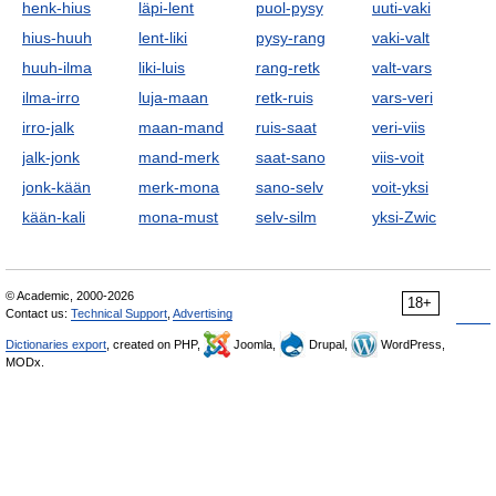
henk-hius
läpi-lent
puol-pysy
uuti-vaki
hius-huuh
lent-liki
pysy-rang
vaki-valt
huuh-ilma
liki-luis
rang-retk
valt-vars
ilma-irro
luja-maan
retk-ruis
vars-veri
irro-jalk
maan-mand
ruis-saat
veri-viis
jalk-jonk
mand-merk
saat-sano
viis-voit
jonk-kään
merk-mona
sano-selv
voit-yksi
kään-kali
mona-must
selv-silm
yksi-Zwic
© Academic, 2000-2026
18+
Contact us:
Technical Support
,
Advertising
Dictionaries export
, created on PHP,
Joomla,
Drupal,
WordPress,
MODx.