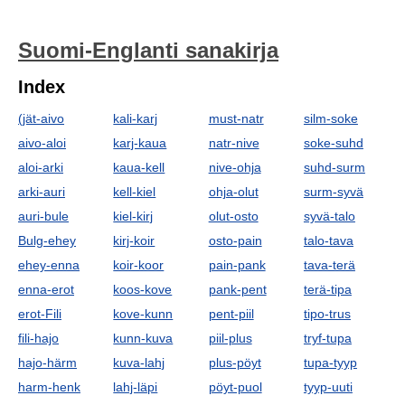
Suomi-Englanti sanakirja
Index
(jät-aivo
kali-karj
must-natr
silm-soke
aivo-aloi
karj-kaua
natr-nive
soke-suhd
aloi-arki
kaua-kell
nive-ohja
suhd-surm
arki-auri
kell-kiel
ohja-olut
surm-syvä
auri-bule
kiel-kirj
olut-osto
syvä-talo
Bulg-ehey
kirj-koir
osto-pain
talo-tava
ehey-enna
koir-koor
pain-pank
tava-terä
enna-erot
koos-kove
pank-pent
terä-tipa
erot-Fili
kove-kunn
pent-piil
tipo-trus
fili-hajo
kunn-kuva
piil-plus
tryf-tupa
hajo-härm
kuva-lahj
plus-pöyt
tupa-tyyp
harm-henk
lahj-läpi
pöyt-puol
tyyp-uuti